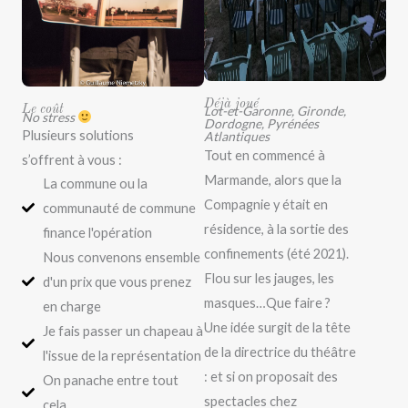
Déjà joué
Le coût
Lot-et-Garonne, Gironde,
No stress
Dordogne, Pyrénées
Plusieurs solutions
Atlantiques
Tout en commencé à
s’offrent à vous :
Marmande, alors que la
La commune ou la
Compagnie y était en
communauté de commune
résidence, à la sortie des
finance l'opération
confinements (été 2021).
Nous convenons ensemble
Flou sur les jauges, les
d'un prix que vous prenez
masques…Que faire ?
en charge
Une idée surgit de la tête
Je fais passer un chapeau à
de la directrice du théâtre
l'issue de la représentation
: et si on proposait des
On panache entre tout
spectacles chez
cela