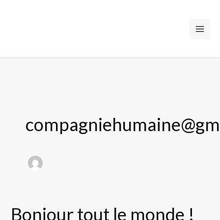
Aller
au
contenu
compagniehumaine@gma
Bonjour tout le monde !
Bonjour