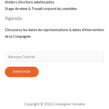
Ateliers d’écriture adultes/ados
Stage de mime & Travail corporel du comédien
Agenda
Découvrez les dates de représentations & dates d’intervention
de la Compagnie
E
m
a
ENVOYER
i
l
*
Copyright © 2026 Compagnie Humaine