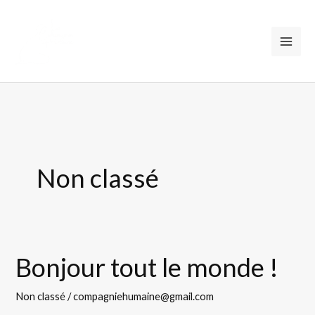
Aller
au
contenu
Non classé
Bonjour tout le monde !
Bonjour
tout
Non classé
/
compagniehumaine@gmail.com
le