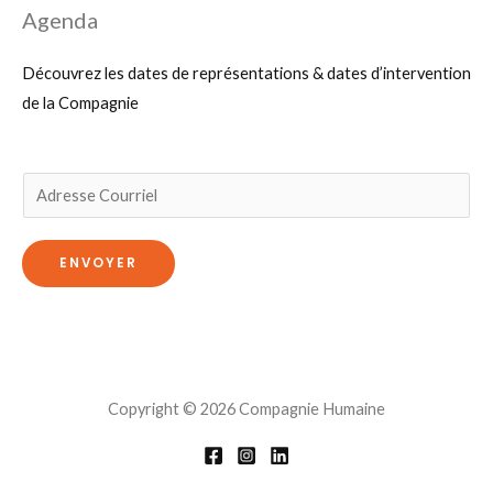
Agenda
Découvrez les dates de représentations & dates d’intervention
de la Compagnie
E
m
a
ENVOYER
i
l
*
Copyright © 2026 Compagnie Humaine